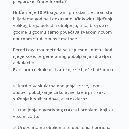
preporuke. Znate li zašto?
Hidžama
je 100% siguran i prirodan tretman star
hiljadama godina i dokazano učinkovit u liječenju
velikog broja bolesti i oboljenja, a taj broj se iz
godine u godinu samo povećava svakom novom
naučnom studijom ove metode.
Pored toga ova metoda se uspješno koristi i kod
njege kože, te generalnog poboljšanja zdravlja i
cirkulacije.
Evo samo nekoliko stvari koje se liječe hidžamom:
✅
Kardio-vaskularna oboljenja– srce, krvni
sudovi, poboljšanje cirkulacije, krvni pritisak,
suženje krvnih sudova, ateroskleroz.
✅
Oboljenja digestivnog trakta i problemi koji su
vezani za to.
✅
Urogenitalna oboljenja te oboljenja hormona.