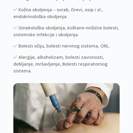
✅
Kožna oboljenja – svrab, čirevi, osip i sl.,
e
ndokrinološka oboljenja.
✅
Ginekološka oboljenja,
koštano-mišićne bolesti,
s
istemske infekcije i oboljenja.
✅
Bolesti očiju, b
olesti nervnog sistema,
ORL.
✅
Alergije, alkoholizam, bolesti zavisnosti,
debljanje, mršavljenje,
Bolesti respiratornog
sistema.