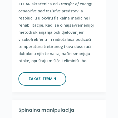
TECAR skrać
enica od
Transfer of energy
capacitive and resistive
predstavlja
rezoluciju u okviru fizikalne medicine i
rehabilitacije.
Radi se o najsavremenijoj
metodi uklanjanja boli djelovanjem
visokofrekfentnih radiotalasa podizući
temperaturu tretiranog tkiva dosezuć
i
duboko u njih te na taj način smanjuju
otoke, opuštaju mišić
e i eliminišu bol.
ZAKAŽI TERMIN
Spinalna manipulacija