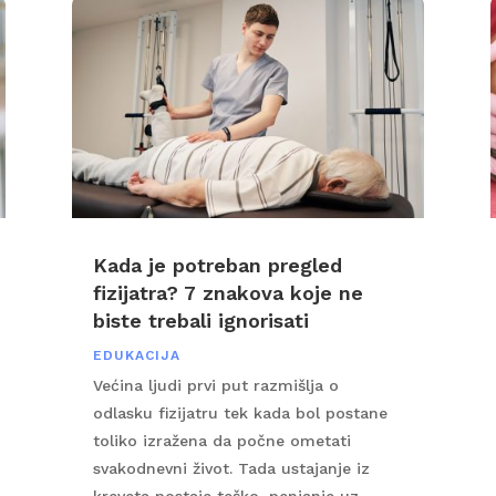
Kada je potreban pregled
fizijatra? 7 znakova koje ne
biste trebali ignorisati
EDUKACIJA
Većina ljudi prvi put razmišlja o
odlasku fizijatru tek kada bol postane
toliko izražena da počne ometati
svakodnevni život. Tada ustajanje iz
kreveta postaje teško, penjanje uz