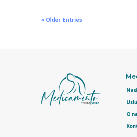
« Older Entries
Me
Nas
Usl
O n
Kon