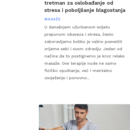
tretman za oslobađanje od
stresa i poboljšanje blagostanja
MASAŽE
U današnjem užurbanom svijetu
prepunom obaveza i stresa, često
zaboravljamo koliko je važno posvetiti
vrijeme sebi i svom zdravlju. Jedan od
načina da to postignemo je kroz relaks
masaže. Ove terapije nude ne samo
fizičko opuštanje, već i mentalno
osvježenje i ponovno...