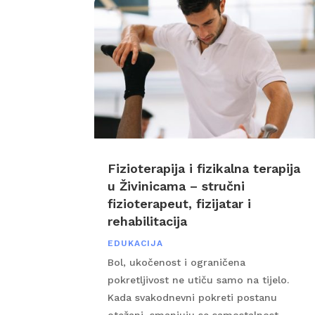
Fizioterapija i fizikalna terapija
u Živinicama – stručni
fizioterapeut, fizijatar i
rehabilitacija
EDUKACIJA
Bol, ukočenost i ograničena
pokretljivost ne utiču samo na tijelo.
Kada svakodnevni pokreti postanu
otežani, smanjuju se samostalnost,