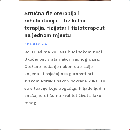
Stručna fizioterapija i
rehabilitacija – fizikalna
terapija, fizijatar i fizioterapeut
na jednom mjestu
EDUKACIJA
Bol u leđima koji vas budi tokom noći.
Ukočenost vrata nakon radnog dana.
Otežano hodanje nakon operacije
koljena ili osjećaj nesigurnosti pri
svakom koraku nakon povrede kuka. To
su situacije koje pogađaju hiljade ljudi i
značajno utiču na kvalitet života. Iako
mnogi...