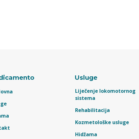
dicamento
Usluge
Liječenje lokomotornog
lovna
sistema
uge
Rehabilitacija
ama
Kozmetološke usluge
takt
Hidžama