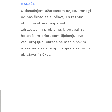
MASAŽE
U današnjem užurbanom svijetu, mnogi
od nas često se suočavaju s raznim
oblicima stresa, napetosti i
zdravstvenih problema. U potrazi za
holističkim pristupom liječenju, sve
veći broj ljudi okreće se medicinskim
masažama kao terapiji koja ne samo da
ublažava fizičke...