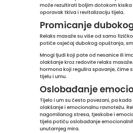
može rezultirati boljim dotokom kisika 
oporavak tkiva i revitalizaciju tijela.
Promicanje dubokog
Relaks masaže su više od samo fizičko
potiče osjećaj dubokog opuštanja, smi
Mnogi ljudi koji pate od nesanice ili 
olakšanje kroz redovite relaks masaže
hormona koji regulira spavanje, čime 
tijelu i umu.
Oslobađanje emocio
Tijelo i um su često povezani, pa kad
olakšanje i emocionalnu ravnotežu. 
nagomilanog stresa, tjeskobe i emocio
tijela potiču oslobađanje emocionalnih
unutarnjeg mira.