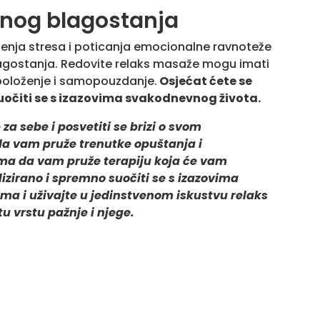
pnog blagostanja
enja stresa i poticanja emocionalne ravnoteže
lagostanja. Redovite relaks masaže mogu imati
spoloženje i samopouzdanje.
Osjećat ćete se
suočiti se s izazovima svakodnevnog života.
za sebe i posvetiti se brizi o svom
da vam pruže trenutke opuštanja i
ima da vam pruže terapiju koja će vam
lizirano i spremno suočiti se s izazovima
ama i uživajte u jedinstvenom iskustvu relaks
tu vrstu pažnje i njege.