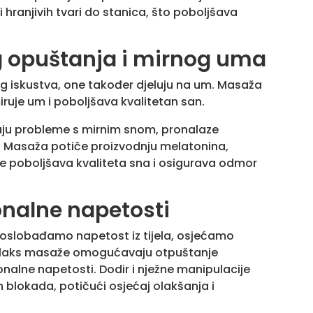
i hranjivih tvari do stanica, što poboljšava
 opuštanja i mirnog uma
g iskustva, one također djeluju na um. Masaža
ruje um i poboljšava kvalitetan san.
imaju probleme s mirnim snom, pronalaze
. Masaža potiče proizvodnju melatonina,
se poboljšava kvaliteta sna i osigurava odmor
nalne napetosti
a oslobađamo napetost iz tijela, osjećamo
Relaks masaže omogućavaju otpuštanje
nalne napetosti. Dodir i nježne manipulacije
 blokada, potičući osjećaj olakšanja i