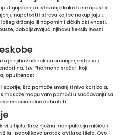
put gnječenja i istezanja kako bi se opustili
enju napetosti i stresa koji se nakupljaju u
ošeg držanja ili napornih fizičkih aktivnosti.
e, poboljšavajući njihovu fleksibilnost i
jeskobe
a je njihov učinak na smanjenje stresa i
ndorfina, tzv. “hormona sreće”, koji
aj opuštenosti.
 sporije, što pomaže smanjiti nivo kortizola,
elaks masaže mogu vam pomoći u suočavanju sa
aše emocionalne dobrobiti.
je
rvi u tijelu. Kroz nježnu manipulaciju mišića i
ila i poboljšava protok krvi kroz tijelo. Ovo