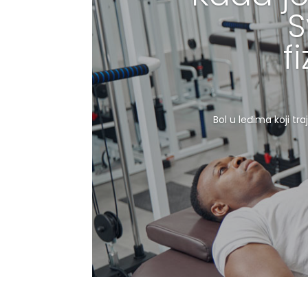
S
f
Bol u leđima koji t