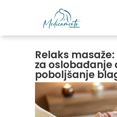
Relaks masaže:
za oslobađanje o
poboljšanje bla