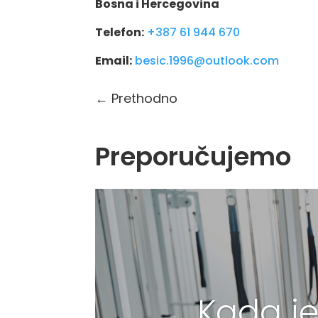
Bosna i Hercegovina
Telefon:
+387 61 944 670
Email:
besic.1996@outlook.com
←
Prethodno
Preporučujemo
Kada je