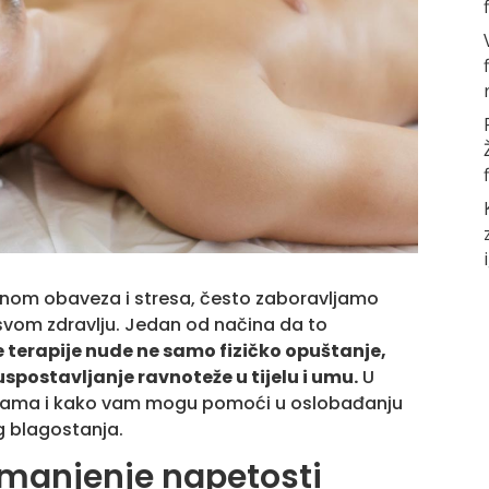
nom obaveza i stresa, često zaboravljamo
i svom zdravlju. Jedan od načina da to
 terapije nude ne samo fizičko opuštanje,
spostavljanje ravnoteže u tijelu i umu.
U
ažama i kako vam mogu pomoći u oslobađanju
g blagostanja.
smanjenje napetosti