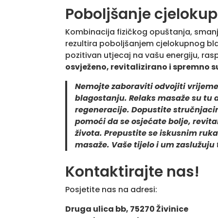
Poboljšanje cjeloku
Kombinacija fizičkog opuštanja, smanj
rezultira poboljšanjem cjelokupnog b
pozitivan utjecaj na vašu energiju, ra
osvježeno, revitalizirano i spremno 
Nemojte zaboraviti odvojiti vrijeme 
blagostanju. Relaks masaže su tu 
regeneracije. Dopustite stručnjac
pomoći da se osjećate bolje, revita
života. Prepustite se iskusnim ruk
masaže. Vaše tijelo i um zaslužuju 
Kontaktirajte nas!
Posjetite nas na adresi:
Druga ulica bb, 75270 Živinice