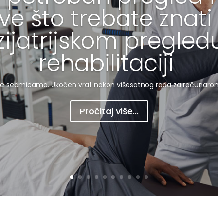
ve što trebate znati
izijatrijskom pregledu
rehabilitaciji
raje sedmicama. Ukočen vrat nakon višesatnog rada za računaro
Pročitaj više...