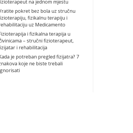
fizioterapeut na jednom mjestu
Vratite pokret bez bola uz stručnu
fizioterapiju, fizikalnu terapiju i
rehabilitaciju uz Medicamento
Fizioterapija i fizikalna terapija u
Živinicama – stručni fizioterapeut,
fizijatar i rehabilitacija
Kada je potreban pregled fizijatra? 7
znakova koje ne biste trebali
ignorisati