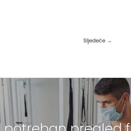
Sljedeće
→
 potreban pregled fi