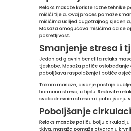
Relaks masaže koriste razne tehnike po
mišići tijela. Ovaj proces pomaže smanj
mišićima uslijed dugotrajnog sjedenja, l
Masaža omogućava mišićima da se opust
pokretljivost.
Smanjenje stresa i t
Jedan od glavnih benefita relaks masaž
tjeskobe. Masaža potiče oslobađanje e
poboljšava raspoloženje i potiče osjeć
Tokom masaže, disanje postaje dublje i
hormona stresa, u tijelu. Redovite r
svakodnevnim stresom i poboljšanju v
Poboljšanje cirkulaci
Relaks masaže potiču bolju cirkulaciju k
tkiva, masaža pomaže otvaranju krvnih ž