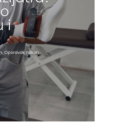
 o
 i
m. Oporavak nakon...