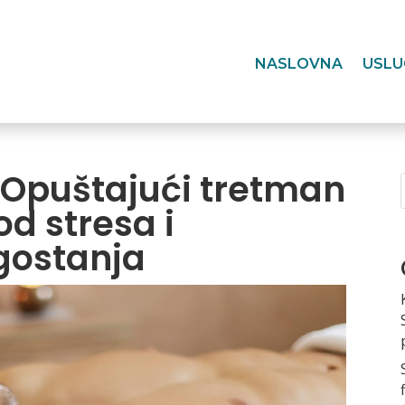
NASLOVNA
USLU
 Opuštajući tretman
d stresa i
gostanja