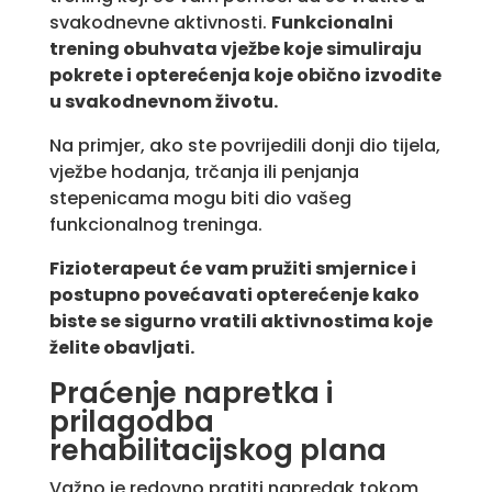
svakodnevne aktivnosti.
Funkcionalni
trening obuhvata vježbe koje simuliraju
pokrete i opterećenja koje obično izvodite
u svakodnevnom životu.
Na primjer, ako ste povrijedili donji dio tijela,
vježbe hodanja, trčanja ili penjanja
stepenicama mogu biti dio vašeg
funkcionalnog treninga.
Fizioterapeut će vam pružiti smjernice i
postupno povećavati opterećenje kako
biste se sigurno vratili aktivnostima koje
želite obavljati.
Praćenje napretka i
prilagodba
rehabilitacijskog plana
Važno je redovno pratiti napredak tokom