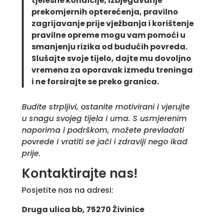
tjelesne kondicije, izbjegavanje
prekomjernih opterećenja, pravilno
zagrijavanje prije vježbanja i korištenje
pravilne opreme mogu vam pomoći u
smanjenju rizika od budućih povreda.
Slušajte svoje tijelo, dajte mu dovoljno
vremena za oporavak između treninga
i ne forsirajte se preko granica.
Budite strpljivi, ostanite motivirani i vjerujte
u snagu svojeg tijela i uma. S usmjerenim
naporima i podrškom, možete prevladati
povrede i vratiti se jači i zdraviji nego ikad
prije.
Kontaktirajte nas!
Posjetite nas na adresi:
Druga ulica bb, 75270 Živinice