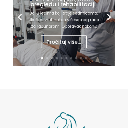
pregledu i rehabilitaciji
Bol u leđima koji traje sedmicama.
Ukočen vrat nakon višesatnog rada
za računarom. Oporavak nakon...
Pročitaj više...