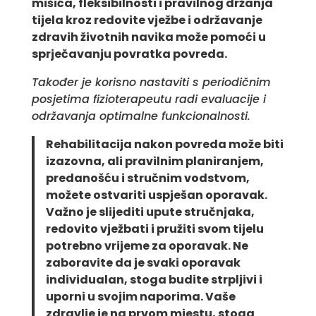
mišića, fleksibilnosti i pravilnog držanja
tijela kroz redovite vježbe i održavanje
zdravih životnih navika može pomoći u
sprječavanju povratka povreda.
Također je korisno nastaviti s periodičnim
posjetima fizioterapeutu radi evaluacije i
održavanja optimalne funkcionalnosti.
Rehabilitacija nakon povreda može biti
izazovna, ali pravilnim planiranjem,
predanošću i stručnim vodstvom,
možete ostvariti uspješan oporavak.
Važno je slijediti upute stručnjaka,
redovito vježbati i pružiti svom tijelu
potrebno vrijeme za oporavak. Ne
zaboravite da je svaki oporavak
individualan, stoga budite strpljivi i
uporni u svojim naporima. Vaše
zdravlje je na prvom mjestu, stoga