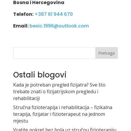
Bosna i Hercegovina
Telefon:
+387 61 944 670
Email:
besic.1996@outlook.com
Pretraga
Ostali blogovi
Kada je potreban pregled fizijatra? Sve što
trebate znati o fizijatrijskom pregledu i
rehabilitaciji
Stručna fizioterapija i rehabilitacija – fizikalna
terapija, fizijatar i fizioterapeut na jednom
mjestu
Vratite pokret bez bola uz stručnu fizioterapiju,