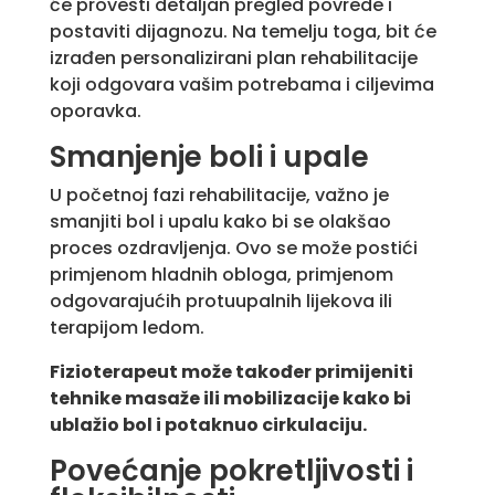
će provesti detaljan pregled povrede i
postaviti dijagnozu. Na temelju toga, bit će
izrađen personalizirani plan rehabilitacije
koji odgovara vašim potrebama i ciljevima
oporavka.
Smanjenje boli i upale
U početnoj fazi rehabilitacije, važno je
smanjiti bol i upalu kako bi se olakšao
proces ozdravljenja. Ovo se može postići
primjenom hladnih obloga, primjenom
odgovarajućih protuupalnih lijekova ili
terapijom ledom.
Fizioterapeut može također primijeniti
tehnike masaže ili mobilizacije kako bi
ublažio bol i potaknuo cirkulaciju.
Povećanje pokretljivosti i