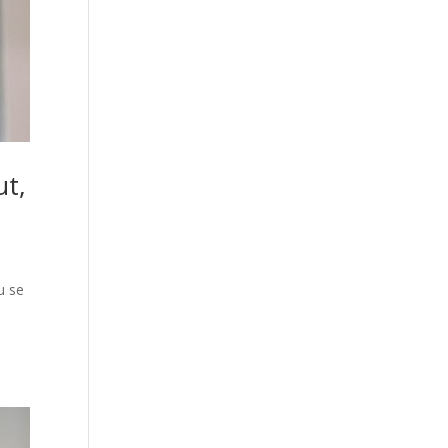
ut,
u se