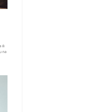
ili
ču na