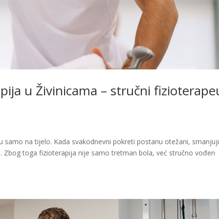
rapija u Živinicama – stručni fizioterape
iču samo na tijelo. Kada svakodnevni pokreti postanu otežani, smanjuj
a. Zbog toga fizioterapija nije samo tretman bola, već stručno vođen