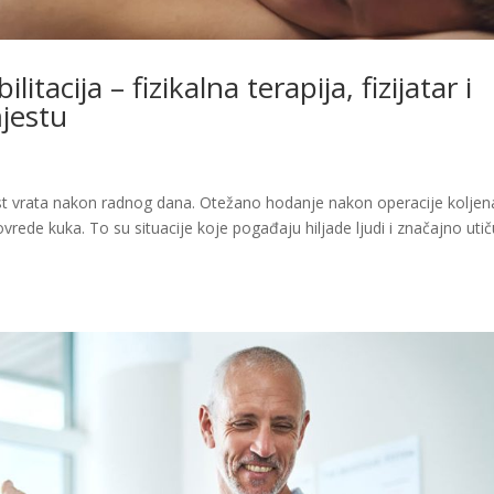
litacija – fizikalna terapija, fizijatar i
mjestu
t vrata nakon radnog dana. Otežano hodanje nakon operacije koljena 
rede kuka. To su situacije koje pogađaju hiljade ljudi i značajno uti